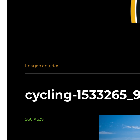
Imagen anterior
cycling-1533265_
Tamaño
960 × 539
completo