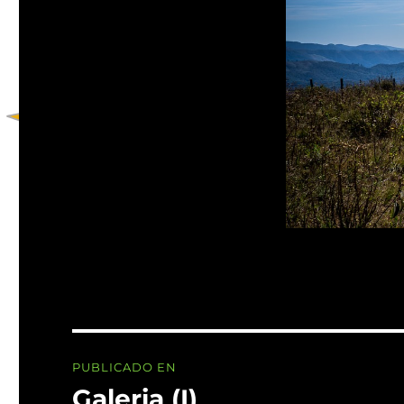
Navegación
PUBLICADO EN
de
Galeria (I)